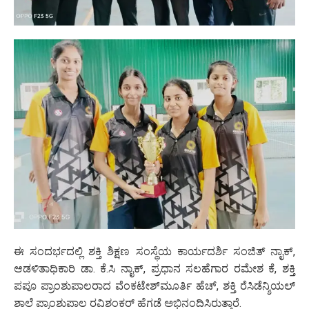
ಈ ಸಂದರ್ಭದಲ್ಲಿ ಶಕ್ತಿ ಶಿಕ್ಷಣ ಸಂಸ್ಥೆಯ ಕಾರ್ಯದರ್ಶಿ ಸಂಜಿತ್ ನಾೖಕ್‌,
ಆಡಳಿತಾಧಿಕಾರಿ ಡಾ. ಕೆ.ಸಿ ನಾೖಕ್‌, ಪ್ರಧಾನ ಸಲಹೆಗಾರ ರಮೇಶ ಕೆ, ಶಕ್ತಿ
ಪಪೂ ಪ್ರಾಂಶುಪಾಲರಾದ ವೆಂಕಟೇಶ್‌ಮೂರ್ತಿ ಹೆಚ್, ಶಕ್ತಿ ರೆಸಿಡೆನ್ಶಿಯಲ್
ಶಾಲೆ ಪ್ರಾಂಶುಪಾಲ ರವಿಶಂಕರ್ ಹೆಗಡೆ ಅಭಿನಂದಿಸಿರುತ್ತಾರೆ.