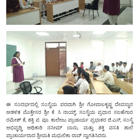
ಈ ಸಂದರ್ಭದಲ್ಲಿ ಸಂಸ್ಥೆಯ ಪರವಾಗಿ ಶ್ರೀ ಗೋಪಾಲಕೃಷ್ಣ ದೇವಸ್ಥಾನ
ಆಡಳಿತ ಮೊಕ್ತೇಸರ ಶ್ರೀ ಕೆ. ಸಿ ನಾಯ್ಕ್, ಸಂಸ್ಥೆಯ ಪ್ರಧಾನ ಸಲಹೆಗಾರ
ರಮೇಶ್ ಕೆ, ಶಕ್ತಿ ಪ. ಪೂ. ಕಾಲೇಜು ಪ್ರಾಚಾರ್ಯ ಪ್ರಭಾಕರ ಜಿ.ಎಸ್, ಸಂಸ್ಥೆ
ಅಭಿವೃದ್ಧಿ ಅಧಿಕಾರಿ ನಸೀಮ್ ಬಾನು, ಮತ್ತು ಶಕ್ತಿ ವಸತಿ ಶಾಲೆ
ಪ್ರಾಚಾರ್ಯರಾದ ಶ್ರೀಮತಿ ಮಧುಲಿಕಾ ರಾವ್ ಸ್ವಾಗತಿಸಿದರು.