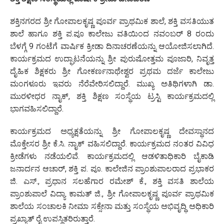
ಶಕ್ತಿನಗರದ ಶ್ರೀ ಗೋಪಾಲಕೃಷ್ಣ ಪೂರ್ವ ಪ್ರಾಥಮಿಕ ಶಾಲೆ, ಶಕ್ತಿ ವಸತಿಯುತ
ಶಾಲೆ ಹಾಗೂ ಶಕ್ತಿ ಪ.ಪೂ ಕಾಲೇಜು ವತಿಯಿಂದ ನವಂಬರ್ 8 ರಂದು
ಬೆಳಗ್ಗೆ 9 ಗಂಟೆಗೆ ವಾರ್ಷಿಕ ಕ್ರೀಡಾ ದಿನಾಚರಣೆಯನ್ನು ಆಯೋಜಿಸಲಾಗಿದೆ.
ಕಾರ್ಯಕ್ರಮದ ಉದ್ಘಾಟನೆಯನ್ನು ಶ್ರೀ ಪುರುಷೋತ್ತಮ ಪೂಜಾರಿ, ನಿವೃತ್ತ
ದೈಹಿಕ ಶಿಕ್ಷಕರು ಶ್ರೀ ಗೋಕರ್ಣನಾಥೇಶ್ವರ ಪ್ರಥಮ ದರ್ಜೆ ಕಾಲೇಜು
ಮಂಗಳೂರು ಇವರು ನೆರೆವೇರಿಸಲಿದ್ದಾರೆ. ಮುಖ್ಯ ಅತಿಥಿಗಳಾಗಿ ಡಾ.
ಮುರಳೀಧರ ನಾೖಕ್‌, ಶಕ್ತಿ ಶಿಕ್ಷಣ ಸಂಸ್ಥೆಯ ಟ್ರಸ್ಟಿ ಕಾರ್ಯಕ್ರಮದಲ್ಲಿ
ಭಾಗವಹಿಸಲಿದ್ದಾರೆ.
ಕಾರ್ಯಕ್ರಮದ ಅಧ್ಯಕ್ಷತೆಯನ್ನು ಶ್ರೀ ಗೋಪಾಲಕೃಷ್ಣ ದೇವಸ್ಥಾನದ
ಮೊಕ್ತೇಸರ ಶ್ರೀ ಕೆ.ಸಿ. ನಾೖಕ್‌ ವಹಿಸಲಿದ್ದಾರೆ. ಕಾರ್ಯಕ್ರಮದ ನಂತರ ವಿವಿಧ
ಕ್ರೀಡೆಗಳು ನಡೆಯಲಿವೆ. ಕಾರ್ಯಕ್ರಮದಲ್ಲಿ ಆಡಳಿತಾಧಿಕಾರಿ ಬೈಕಾಡಿ
ಜನಾರ್ದನ ಆಚಾರ್, ಶಕ್ತಿ ಪ. ಪೂ. ಕಾಲೇಜಿನ ಪ್ರಾಂಶುಪಾಲರಾದ ಪ್ರಭಾಕರ
ಜಿ. ಎಸ್., ಪ್ರಧಾನ ಸಲಹೆಗಾರ ರಮೇಶ್ ಕೆ., ಶಕ್ತಿ ವಸತಿ ಶಾಲೆಯ
ಪ್ರಾಂಶುಪಾಲೆ ವಿದ್ಯಾ ಕಾಮತ್ ಜಿ., ಶ್ರೀ ಗೋಪಾಲಕೃಷ್ಣ ಪೂರ್ವ ಪ್ರಾಥಮಿಕ
ಶಾಲೆಯ ಸಂಚಾಲಕಿ ನೀಮಾ ಸಕ್ಸೇನಾ ಮತ್ತು ಸಂಸ್ಥೆಯ ಅಭಿವೃದ್ಧಿ ಅಧಿಕಾರಿ
ಪ್ರಖ್ಯಾತ್‌ ರೈ ಉಪಸ್ಥಿತರಿರುತ್ತಾರೆ.