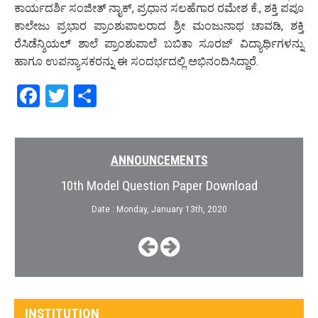
ಕಾರ್ಯದರ್ಶಿ ಸಂಜೀತ್ ನಾೖಕ್‌, ಪ್ರಧಾನ ಸಲಹೆಗಾರ ರಮೇಶ ಕೆ., ಶಕ್ತಿ ಪಪೂ
ಕಾಲೇಜು ಪ್ರಭಾರ ಪ್ರಾಂಶುಪಾಲರಾದ ಶ್ರೀ ಮಂಜುನಾಥ ಚಾವಡಿ, ಶಕ್ತಿ
ರೆಸಿಡೆನ್ಶಿಯಲ್ ಶಾಲೆ ಪ್ರಾಂಶುಪಾಲೆ ಬಬಿತಾ ಸೂರಜ್ ವಿದ್ಯಾರ್ಥಿಗಳನ್ನು
ಹಾಗೂ ಉಪನ್ಯಾಸಕರನ್ನು ಈ ಸಂದರ್ಭದಲ್ಲಿ ಅಭಿನಂದಿಸಿದ್ದಾರೆ.
Facebook
Twitter
Share
ANNOUNCEMENTS
10th Model Question Paper Download
Date : Monday, January 13th, 2020
INSTITUTION