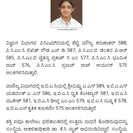
ವಿಜ್ಞಾನ ವಿಭಾಗದ ಪಿಸಿಎಮ್‌ಬಿಯಲ್ಲಿ ಶೆಟ್ಟಿ ಮೌಲ್ಯ ಕರುಣಾಕರ್ 588,
ಪಿ.ಸಿ.ಎಂ.ಸಿ ಲಿಖಿತ್ ಗೌಡ ಎಸ್ ಡಿ 587, ಪಿ.ಸಿ.ಎಂ.ಬಿ ಚಿಂತನ ಪಿ.ಆರ್
585, ಪಿ.ಸಿ.ಎಂ.ಬಿ ಚೈತನ್ಯ ಪ್ರಕಾಶ್ ಸಿ ಎಂ 577, ಪಿ.ಸಿ.ಎಂ.ಸಿ ಭೂಮಿಕ
ರಾವ್ 576, ಪಿ.ಸಿ.ಎಂ.ಸಿ ಪ್ರಣವ್ ರಾಜ್ ಆರ್ಯನ್ 575
ಅಂಕಗಳಿಸಿರುತ್ತಾರೆ.
ವಾಣಿಜ್ಯ ವಿಭಾಗದಲ್ಲಿ ಇ.ಬಿ.ಎ.ಸಿಯಲ್ಲಿ ಶ್ರೀವಿಷ್ಣು ಎ ಎಸ್ 589, ಇ.ಬಿ.ಎ.ಎಸ್
ಯಶವಂತ್ ಎ ಎಸ್ 586, ಇ.ಬಿ.ಎ.ಸಿ ಧೃತಿ ಕೋಟ್ಯಾನ್ 581, ಇ.ಬಿ.ಎ.ಸಿ
ಮುಕೇಶ್ 581, ಇ.ಬಿ.ಎ.ಸಿ ದೀಪ್ತ ಎಂ.ಎಂ 579, ಇ.ಬಿ.ಎ.ಸಿ ಸುಷ್ಮ ಕೆ 578,
ಇ.ಬಿ.ಎ.ಎಸ್ ಕೃತಿಕ ಕುಲಕರ್ಣಿ 575 ಅಂಕಗಳಿಸಿರುತ್ತಾರೆ.
ಶಕ್ತಿ ಪಪೂ ಕಾಲೇಜು ಫಲಿತಾಂಶದಲ್ಲಿ ಉತ್ತಮ ಸಾಧನೆ ತೋರಿರುವುದನ್ನು
ಸಂಸ್ಥೆಯ ಆಡಳಿತಾಧಿಕಾರಿ ಡಾ. ಕೆ.ಸಿ ನಾೖಕ್‌ ಅಭಿನಂದಿಸಿದ್ದಾರೆ. ಸಂಸ್ಥೆಯ