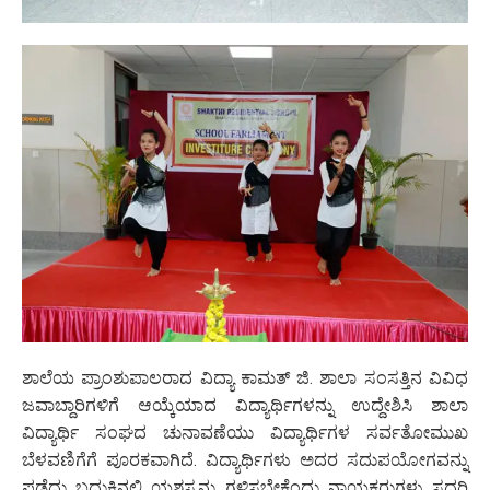
ಶಾಲೆಯ ಪ್ರಾಂಶುಪಾಲರಾದ ವಿದ್ಯಾ ಕಾಮತ್ ಜಿ. ಶಾಲಾ ಸಂಸತ್ತಿನ ವಿವಿಧ
ಜವಾಬ್ದಾರಿಗಳಿಗೆ ಆಯ್ಕೆಯಾದ ವಿದ್ಯಾರ್ಥಿಗಳನ್ನು ಉದ್ದೇಶಿಸಿ ಶಾಲಾ
ವಿದ್ಯಾರ್ಥಿ ಸಂಘದ ಚುನಾವಣೆಯು ವಿದ್ಯಾರ್ಥಿಗಳ ಸರ್ವತೋಮುಖ
ಬೆಳವಣಿಗೆಗೆ ಪೂರಕವಾಗಿದೆ. ವಿದ್ಯಾರ್ಥಿಗಳು ಅದರ ಸದುಪಯೋಗವನ್ನು
ಪಡೆದು ಬದುಕಿನಲ್ಲಿ ಯಶಸ್ಸನ್ನು ಗಳಿಸಬೇಕೆಂದು ನಾಯಕರುಗಳು ಸದರಿ